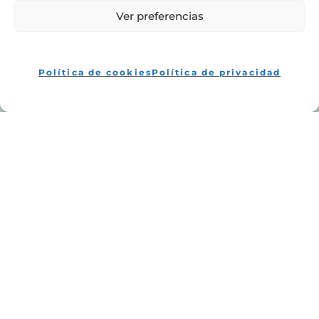
Ver preferencias
Política de cookies
Política de privacidad
Datos de
Contacto
CONTACTO
Teléfono y Whatsapp : 659 04 33